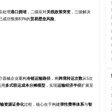
应处理
港口拥堵
，二级应对
关税政策突变
，三级解决
已成功预测83%的
贸易壁垒风险
。
疗器械企业重构
冷链运输路径
，将
跨境转运次数
从5次
运用
多式联运成本分摊模型
，实现
运输经济半径
扩展至
输资源证券化
过程，核心在于构建
弹性费率体系
与
智