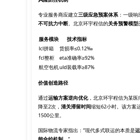
专业服务商应建立
三级应急预案体系
：一级响
不可抗力中断
。北京环宇程信的
关务预警模型
服务模块
技术指标
lcl拼箱
货损率≤0.12‰
fcl整柜
eta准确率≥92%
航空包机
uld装载率≥87%
价值创造路径
通过
运输方案逆向优化
，北京环宇程信为某医
降至2次，
清关滞留时间
缩短62小时。该方案
1500公里。
国际物流专家指出：”现代多式联运的本质是
运
能合约机制
。”