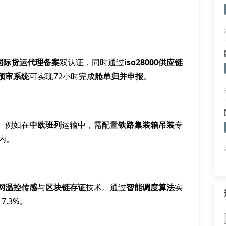
国际货运代理备案
双认证，同时通过
iso28000供应链
预审系统
可实现72小时完成
舱单归并申报
。
。例如在
中欧班列
运输中，需配置
铁路集装箱吊装
专
内。
网温控传感
与
区块链存证
技术。通过
智能调度算法
实
17.3%。