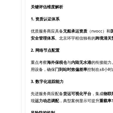
关键评估维度解析
1. 资质认证体系
优质服务商应具备
无船承运资质
（nvocc）和
安全管理体系
。北京环宇程信独有的
跨境清关
2. 网络节点配置
重点考察
海外保税仓
与
内陆无水港
的衔接能力
用设备，确保
门到站时效偏差率
控制在±8小时
3. 数字化追踪能力
先进服务商应配备
货运可视化平台
，集成
物联
现
运力动态调配
，典型案例显示可提升
重载率
风险防控机制