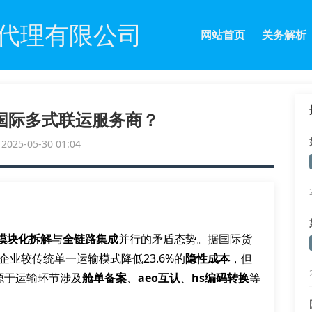
代理有限公司
网站首页
关务解析
国际多式联运服务商？
25-05-30 01:04
模块化拆解
与
全链路集成
并行的矛盾态势。据国际货
企业较传统单一运输模式降低23.6%的
隐性成本
，但
源于运输环节涉及
舱单备案
、
aeo互认
、
hs编码转换
等