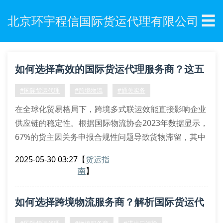
☰
北京环宇程信国际货运代理有限公司
如何选择高效的国际货运代理服务商？这五
个指标至关重要
#国际货运代理
#跨境物流
#通关实务
在全球化贸易格局下，跨境多式联运效能直接影响企业
供应链的稳定性。根据国际物流协会2023年数据显示，
67%的货主因关务申报合规性问题导致货物滞留，其中
83%源于货运代理服务商的专业能力不足。北京环宇程
2025-05-30 03:27
【
货运指
信国际货运代理有限公司独创的三维可视化物流追踪系
南
】
统，通过智能仓配协同算法和hs编码智能预归类技术，
将传统货运代理服务升级为数字化解决方案。
如何选择跨境物流服务商？解析国际货运代
关键评估维度解析
运输路径优化能力是衡量服务商的核心指标。
理五大核心指标