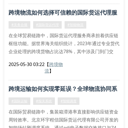
根据icc《国际贸易术语解释通则2020》修订条款，运
跨境物流如何选择可信赖的国际货运代理服
输条款的适用性选择直接影响清关时效与成本核算。常
见痛点包括hs编码归类偏差、原产地证明签发瑕疵、特
务商？
#关务合规
#国际货运代理
#智能物流
殊监
在全球贸易链路中，国际货运代理服务商承担着供应链
枢纽功能。据世界海关组织统计，2023年通过专业货代
企业处理的跨境货物占比达78%，其中涉及门到门交
付、多式联运优化等复杂作业场景。北京环宇程信国际
2025-05-30 03:22
【
跨境物
货运代理有限公司基于智能配载算法与贸易合规数据
流
】
库，构建起覆盖142个港口的数字化物流网络。
专业货代企业的服务价值图谱
跨境运输如何实现零延误？全球物流协同系
运输成本控制：通过货量聚合模型实现海运拼箱优化，
单票货物节省12-18%运输支
统解密
#国际运输
#报关系统
#智能调度
在国际贸易链路中，集装箱滞港率直接影响供应链资金
周转效率。北京环宇程信国际货运代理有限公司开发的
智能场站预调度系统，通过edi电子数据交换接口与74