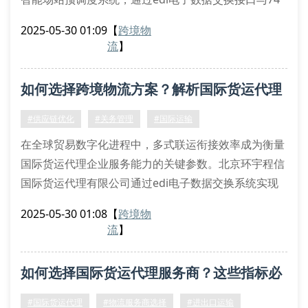
个港口ais船舶自动识别系统实现实时数据耦合，可将
2025-05-30 01:09
【
跨境物
码头作业计划精确到15分钟时间窗。
流
】
多式联运动态路径优化模型
针对中欧班列与远洋航运的模态转换难题，我们采用离
如何选择跨境物流方案？解析国际货运代理
散事件仿真技术建立运输网络数字孪生体。通过遗传算
法优化空箱调运策略，配合wms仓库管理系
五大核心指标
#供应链优化
#关务管理
#国际运输
在全球贸易数字化进程中，多式联运衔接效率成为衡量
国际货运代理企业服务能力的关键参数。北京环宇程信
国际货运代理有限公司通过edi电子数据交换系统实现
运输环节的可视化协同作业，其门到门时效标准差控制
2025-05-30 01:08
【
跨境物
在±8小时内，显著优于行业平均水平。
流
】
一、运输网络拓扑结构分析
基于轴辐式网络模型构建的全球物流节点，通过货运枢
如何选择国际货运代理服务商？这些指标必
纽分流算法优化路径规划。我司在汉堡、新加坡等12个
战略港口部署智能分拨中心，采用rfid货物
须掌握！
#国际货运代理
#物流服务商选择
#进出口运输