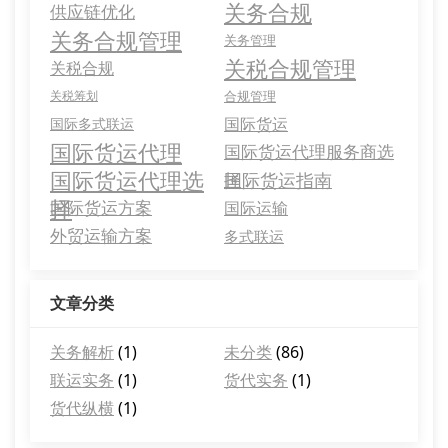
关务合规
供应链优化
关务合规管理
关务管理
关税合规管理
关税合规
关税筹划
合规管理
国际货运
国际多式联运
国际货运代理
国际货运代理服务商选
国际货运代理选
择
国际货运指南
择
国际货运方案
国际运输
外贸运输方案
多式联运
文章分类
关务解析
(1)
未分类
(86)
联运实务
(1)
货代实务
(1)
货代纵横
(1)