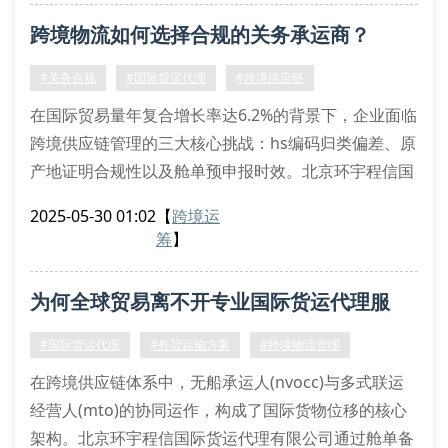
aeo互认、hs编码转换等专业领域。
跨境物流如何选择合规的关务承运商？
关键评估维度解析
1. 资质认证体系
#关务合规
#国际货运代理
#跨境供应链
优质服务商应具备无船承运资质（nvocc）和国际
在国际贸易量年复合增长率达6.2%的背景下，企业面临
跨境供应链管理的三大核心挑战：hs编码归类偏差、原
产地证明合规性以及舱单预申报时效。北京环宇程信国
际货运代理有限公司自主研发的智能关务系统（ics）通
2025-05-30 01:02
【
跨境运
过区块链存证技术，实现报关单证数字化率达98.7%，
筹
】
有效规避因归类争议导致的滞港风险。
我们的跨境物流解决方案涵盖特殊监管区保税流转、跨
为何全球贸易离不开专业国际货运代理服
境电商标品备案及危险品un认证等23项专业服务。针
对机电设备
务？
#国际货运代理
#外贸运输方案
#跨境物流管理
在跨境供应链体系中，无船承运人(nvocc)与多式联运
经营人(mto)的协同运作，构成了国际货物位移的核心
架构。北京环宇程信国际货运代理有限公司通过舱单备