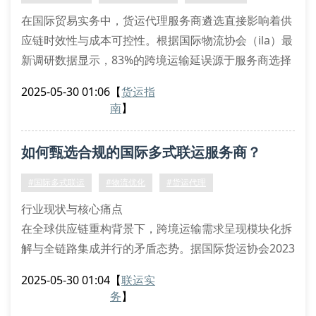
在国际贸易实务中，货运代理服务商遴选直接影响着供
应链时效性与成本可控性。根据国际物流协会（ila）最
新调研数据显示，83%的跨境运输延误源于服务商选择
不当。作为深耕行业18年的专业机构，北京环宇程信国
2025-05-30 01:06
【
货运指
际货运代理有限公司解析核心评估维度。
南
】
服务商资质认证体系
合规的国际货运代理服务商必须具备fiata联运提单签发
如何甄选合规的国际多式联运服务商？
资质，同时持有中国海关aeo高级认证。在危险品运输
领域，还需配备imdg code认证
#国际多式联运
#物流优化
#货运代理
行业现状与核心痛点
在全球供应链重构背景下，跨境运输需求呈现模块化拆
解与全链路集成并行的矛盾态势。据国际货运协会2023
年数据显示，采用多式联运方案的企业较传统单一运输
2025-05-30 01:04
【
联运实
模式降低23.6%的隐性成本，但同时也面临45.7%的关
务
】
务合规风险。这种现象源于运输环节涉及舱单备案、