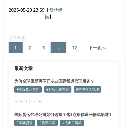
案预审机制与hs编码归类校验系统，为进出口企业搭建
2025-05-29 23:59
【
货代纵
合规化物流通路。
横
】
国际物流中枢系统解析
基于incoterms 2020贸易条款的运输责任划分，我司
开发了三维风险矩阵模型。该模型整合货运代理责任险
文章分页
(fbl)、海关信用认证(aeo)及货物追踪
1
2
3
…
12
下一页 »
最新文章
为何全球贸易离不开专业国际货运代理服务？
#国际货运代理
#外贸运输方案
#跨境物流管理
2025-05-29 23:59
国际货运代理公司如何选择？这5点帮你避开物流陷阱！
#国际货运
#物流公司
#进出口运输