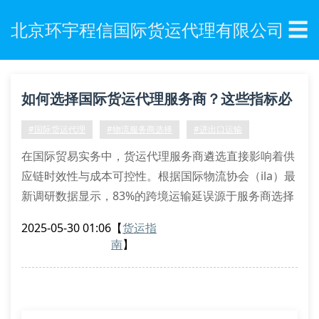
☰
北京环宇程信国际货运代理有限公司
如何选择国际货运代理服务商？这些指标必
须掌握！
#国际货运代理
#物流服务商选择
#进出口运输
在国际贸易实务中，货运代理服务商遴选直接影响着供
应链时效性与成本可控性。根据国际物流协会（ila）最
新调研数据显示，83%的跨境运输延误源于服务商选择
不当。作为深耕行业18年的专业机构，北京环宇程信国
2025-05-30 01:06
【
货运指
际货运代理有限公司解析核心评估维度。
南
】
服务商资质认证体系
合规的国际货运代理服务商必须具备fiata联运提单签发
资质，同时持有中国海关aeo高级认证。在危险品运输
领域，还需配备imdg code认证